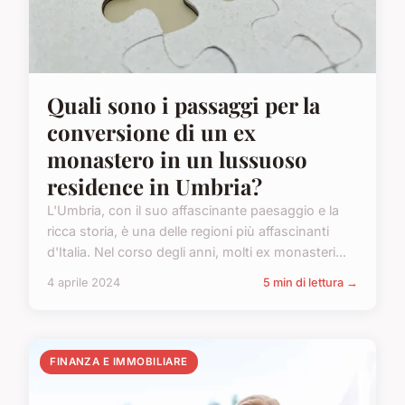
Quali sono i passaggi per la
conversione di un ex
monastero in un lussuoso
residence in Umbria?
L'Umbria, con il suo affascinante paesaggio e la
ricca storia, è una delle regioni più affascinanti
d'Italia. Nel corso degli anni, molti ex monasteri...
4 aprile 2024
5 min di lettura →
FINANZA E IMMOBILIARE