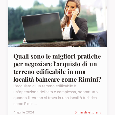
Quali sono le migliori pratiche
per negoziare l'acquisto di un
terreno edificabile in una
località balneare come Rimini?
L'acquisto di un terreno edificabile è
un'operazione delicata e complessa, soprattutto
quando il terreno si trova in una località turistica
come Rimin...
4 aprile 2024
5 min di lettura →