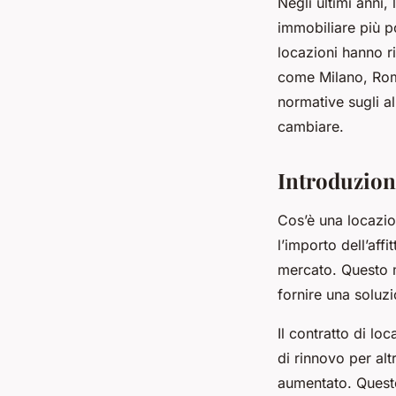
Negli ultimi anni,
immobiliare più po
locazioni hanno ri
come Milano, Roma
normative sugli a
cambiare.
Introduzion
Cos’è una locazion
l’importo dell’affi
mercato. Questo mo
fornire una soluzi
Il contratto di l
di rinnovo per alt
aumentato. Questo 