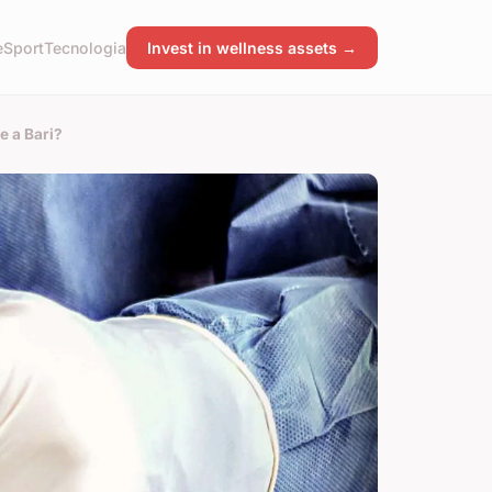
e
Sport
Tecnologia
Invest in wellness assets →
e a Bari?