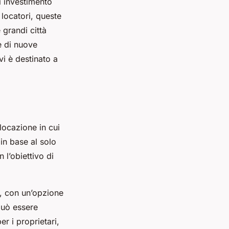
i investimento
 locatori, queste
 grandi città
e di nuove
i è destinato a
locazione in cui
 in base al solo
 l’obiettivo di
i, con un’opzione
 può essere
r i proprietari,