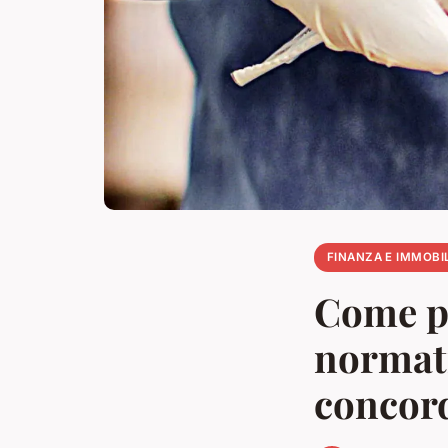
FINANZA E IMMOBI
Come po
normati
concord