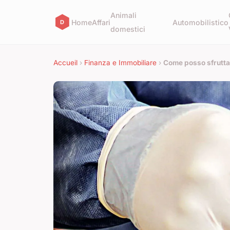
Animali
Home
Affari
Automobilistico
domestici
Accueil
›
Finanza e Immobiliare
›
Come posso sfruttar