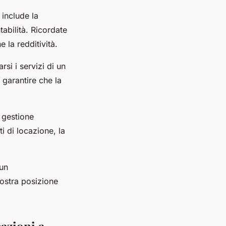
 include la
tabilità. Ricordate
 la redditività.
si i servizi di un
 garantire che la
i gestione
i di locazione, la
 un
vostra posizione
cazioni a