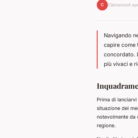
C
Clémence
4 ap
Navigando ne
capire come t
concordato. L
più vivaci e r
Inquadramen
Prima di lanciarvi
situazione del mer
notevolmente da un
regione.