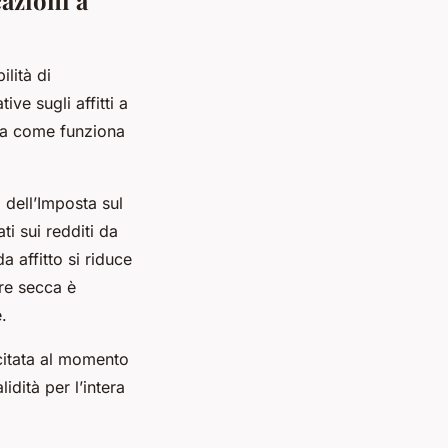
lità di
ve sugli affitti a
 Ma come funziona
a dell’Imposta sul
i sui redditi da
a affitto si riduce
are secca è
.
citata al momento
idità per l’intera