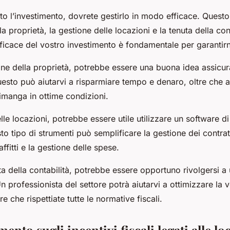
to l’investimento, dovrete gestirlo in modo efficace. Questo
 proprietà, la gestione delle locazioni e la tenuta della con
ficace del vostro investimento è fondamentale per garantirne
ne della proprietà, potrebbe essere una buona idea assicurar
uesto può aiutarvi a risparmiare tempo e denaro, oltre che a
rimanga in ottime condizioni.
lle locazioni, potrebbe essere utile utilizzare un software d
o tipo di strumenti può semplificare la gestione dei contratt
ffitti e la gestione delle spese.
uta della contabilità, potrebbe essere opportuno rivolgersi a
 professionista del settore potrà aiutarvi a ottimizzare la 
re che rispettiate tutte le normative fiscali.
nto sugli incentivi fiscali legati alle lo