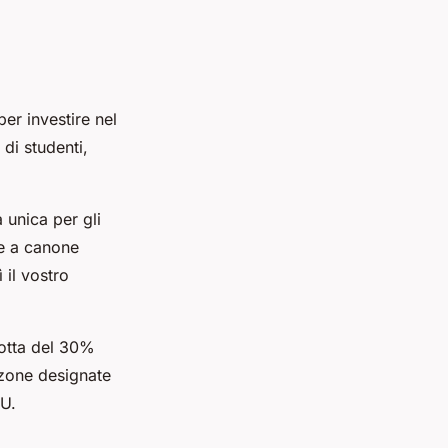
per investire nel
di studenti,
 unica per gli
ne a canone
 il vostro
dotta del 30%
e zone designate
MU.