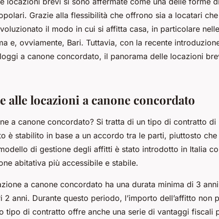
 le locazioni brevi si sono affermate come una delle forme d
polari. Grazie alla flessibilità che offrono sia a locatari che
voluzionato il modo in cui si affitta casa, in particolare nelle
 e, ovviamente, Bari. Tuttavia, con la recente introduzion
lloggi a canone concordato, il panorama delle locazioni brev
e alle locazioni a canone concordato
e a canone concordato? Si tratta di un tipo di contratto di 
tto è stabilito in base a un accordo tra le parti, piuttosto che
dello di gestione degli affitti è stato introdotto in Italia con
one abitativa più accessibile e stabile.
ocazione a canone concordato ha una durata minima di 3 ann
ri 2 anni. Durante questo periodo, l’importo dell’affitto non
tipo di contratto offre anche una serie di vantaggi fiscali pe