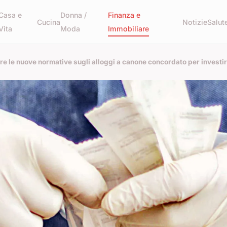
Casa e
Donna /
Finanza e
Cucina
Notizie
Salut
Vita
Moda
Immobiliare
e le nuove normative sugli alloggi a canone concordato per investir