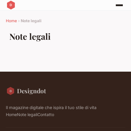
Home
›
Note legali
Note legali
Designdot
Il magazine digitale che ispira il tuo stile di vita
Home
Note legali
Contatto