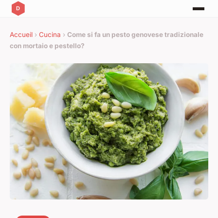
Accueil
›
Cucina
›
Come si fa un pesto genovese tradizionale
con mortaio e pestello?