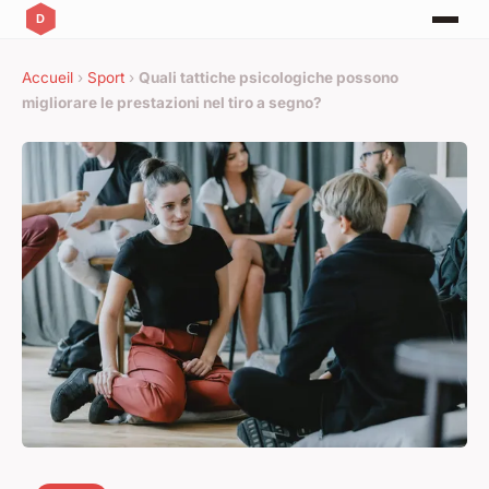
Accueil
›
Sport
›
Quali tattiche psicologiche possono
migliorare le prestazioni nel tiro a segno?