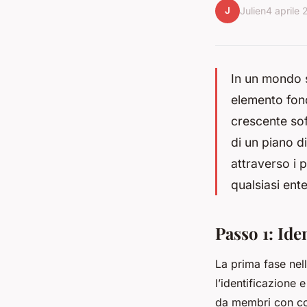
J
Julien
4 aprile
In un mondo s
elemento fond
crescente sof
di un piano di
attraverso i 
qualsiasi ent
Passo 1: Ide
La prima fase nell
l’identificazione 
da membri con com