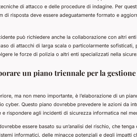
 tecniche di attacco e delle procedure di indagine. Per quest
am di risposta deve essere adeguatamente formato e aggior
ncidente può richiedere anche la collaborazione con altri ent
so di attacchi di larga scala o particolarmente sofisticati,
gere le forze di polizia o altri enti specializzati nella sicur
borare un piano triennale per la gestione
riore, ma non meno importante, è l’elaborazione di un piano
hio cyber. Questo piano dovrebbe prevedere le azioni da in
e e rispondere agli incidenti di sicurezza informatica nel me
 dovrebbe essere basato su un’analisi del rischio, che tenga 
sistemi informatici, delle minacce potenziali e degli impatti 