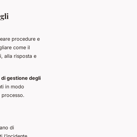
gli
creare procedure e
liare come il
, alla risposta e
 di gestione degli
nti in modo
l processo.
iano di
 l’incidente