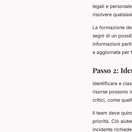
legali e personale
risolvere qualsias
La formazione del
segni di un possi
informazioni pert
e aggiornata per 
Passo 2: Iden
Identificare e cla
risorse possono 
critici, come quell
Il team deve quind
priorità. Ciò aiu
incidente richiede