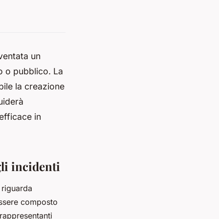
ventata un
o o pubblico. La
bile la creazione
guiderà
efficace in
li incidenti
i riguarda
essere composto
rappresentanti