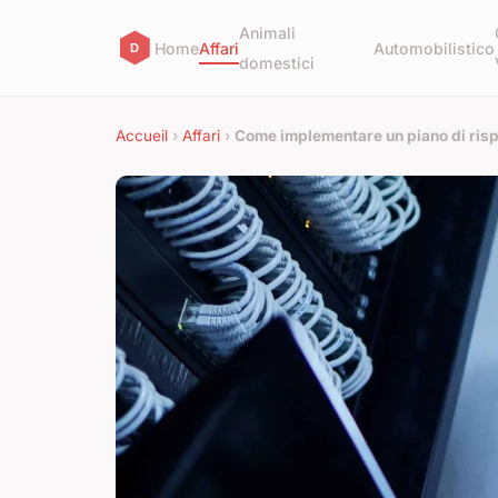
Animali
Home
Affari
Automobilistico
domestici
Accueil
›
Affari
›
Come implementare un piano di rispo