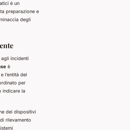
atici è un
sta preparazione e
minaccia degli
dente
agli incidenti
ase
è
 l’entità del
ordinato per
 indicare la
ne dei dispositivi
 di rilevamento
sistemi