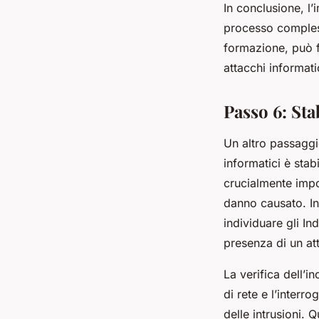
In conclusione, l’
processo compless
formazione, può f
attacchi informati
Passo 6: Stab
Un altro passaggi
informatici è stabi
crucialmente impor
danno causato. In
individuare gli I
presenza di un at
La verifica dell’i
di rete e l’interr
delle intrusioni.