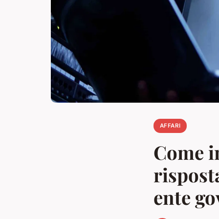
AFFARI
Come i
rispost
ente go