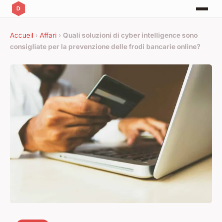
Accueil
›
Affari
›
Quali soluzioni di cyber intelligence sono
consigliate per la prevenzione delle frodi bancarie online?